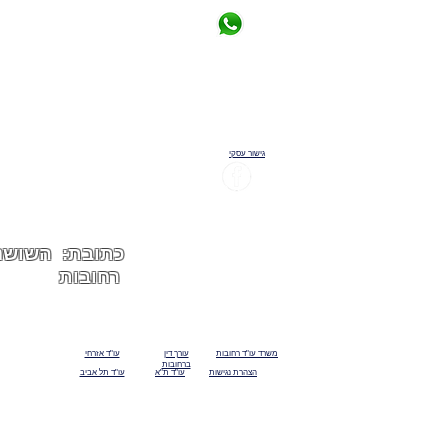
08-6333584
02-5333634: טלפון
גישור עסקי
דניאל סאיק - משרד עורכי 
רחובות
משרד עו"ד רחובות
עורך דין
עו"ד אזרחי
ברחובות
הצהרת נגישות
עו"ד ת"א
עו"ד תל אביב
האתר עושה שימוש בקבצי עוגיות לצורך תפעול תקי