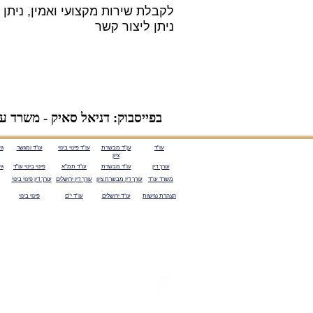
לקבלת שירות מקצועי ואמין, ניתן ל
ניתן ליצור קשר
בפייסבוק: דניאל סאיק - משרד עור
עו"ד
ען"ד מבשרת
עו"ד פינוי בינוי
עו"ד ומגשר
גי
ציון
עורך דין
עו"ד מבשרת
עו"ד תמ"א
פינוי בינוי עו"ד
גי
משרד עו"ד
עורך דין מבשרת ציון
עורך דין ירושלים
עורך דין פינוי בינוי
הצהרת נגישות
עו"ד ירושלים
עו"ד י"ם
פינוי בינוי
פרטי יצירת קשר
saikdaniel@gmail.com