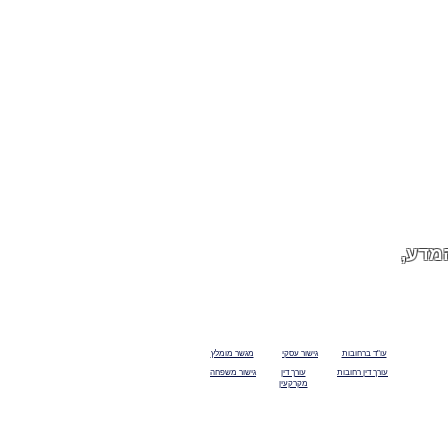
לאתר סאיקטיב
לאתר סאיק סטור
לאתר סאיקבייבי
כתובת: השושנה 25, מבשרת ציון | רחוב וייסגל 2, בית אמות, פארק המדע,
עו"ד ברחובות
גישור עסקי
מגשר מומלץ
עורך דין רחובות
עורך דין
גישור משפחה
מקרקעין
השירותים למשתמשים. למידע נוסף, ניתן