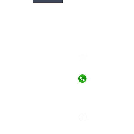
מדיניות פרטיות
תקנון ותנאי שימוש באתר
פרטי יצירת קשר
saikdaniel@gmail.com
08-6333584
: טלפון
02-5333634
דניאל סאיק - משרד עורכי
דין