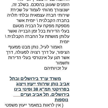
הזמנים שעוגן בהסכם. בשלב זה,
ישנוצורך מהותי לעמוד על שכירת
שירותי חברה עצמאית ובלתי תלויה
בחברה הקבלנית \ יזמית אשר
מספקת מפקח על הבניה מטעם
בעלי הדירות בכל זמן הבנייה ואשר
עלותן מושתת על החברה הקבלנית \
יזמית
האמור לעיל, נותן מבט ממעוף
הציפור, על דרך רצויה לפעולה, דרך
אשר תגן על אינטרסי בעלי הדירות
ותשמור
על זכויותיהם
משרד עו"ד בירושלים ובתל
אביב נותן שירותי ייעוץ וייצוג
בפרויקטי תמ"א 38 ופינוי בינו
בירושלים, תל אביב וערים
נוספות
( אין לראות במאמר ייעוץ משפטי