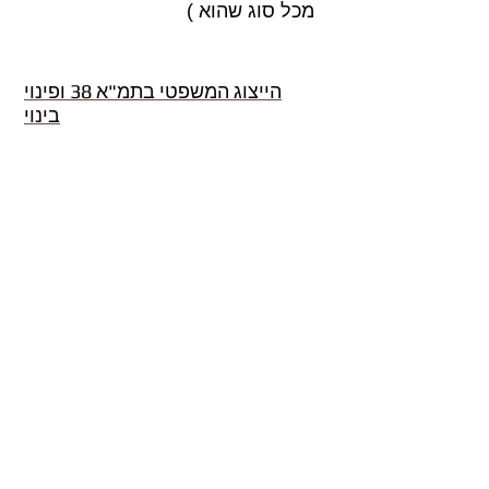
מכל סוג שהוא )
הייצוג המשפטי בתמ"א 38 ופינוי
בינוי
תמ"א 38 קרא עוד
תמ"א 38 -
מאמרים
,
תשובות
לשאלות נפוצות
מדיניות פרטיות
תקנון ותנאי שימוש באתר