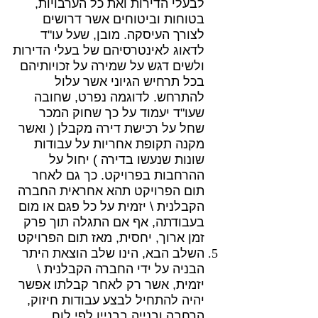
לבעלי הדירות ואת כל הערבויות,
בטוחות וביטוחים אשר דרושים
לצורך העיסקה. מובן, שעל עו"ד
לדאוג לאינטרסיהם של בעלי הדירות
ולשים דגש על שמירה על זכויותיהם
בכל תרחיש הגיוני אשר עלול
להתרחש. לדוגמה נפרט, שחובה
שעו"ד יעמוד על כך שחוק המכר
שחל על רכישת דירה מקבלן ( ואשר
מקנה תקופת אחריות על עבודות
שונות שנעשו בדירה ) יחול על
ההרחבות בפרויקט. כך גם לאחר
תום הפרויקט תהא אחראית החברה
הקבלנית \ יזמית על כל פגם או מום
בעבודתה, אף אם התגלה תוך פרק
זמן ארוך, יחסית, מאז תום הפרויקט
השלב הבא, הינו שלב הוצאת היתר
הבניה על ידי החברה הקבלנית \
יזמית, אשר רק לאחר קבלתו אפשר
יהיה להתחיל לבצע עבודות חיזוק,
הרחבה ובנייה בבניין לפי לוח