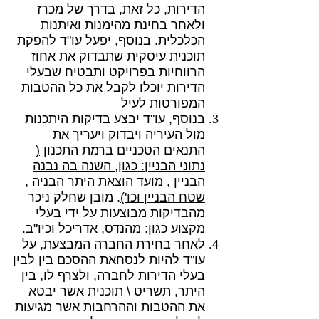
הדירות, כל זאת, בדרך של מכרז
ולאחר בחינת מהימנות ואיתנות
הכלכלית. בנוסף, יפעל עו"ד להפקת
תוכנית עיסקית שתבדוק את אחוז
הרווחיות בפרויקט ותבטיח שבעלי
הדירות יוכלו לקבל את כל ההטבות
המפורטות לעיל
בנוסף, עו"ד יבצע בדיקות היתכנות
מול העיריה ויבדוק ויעריך את
התנאים הטכניים ברמת התכנון
(
נתוני הבניין: כגון, השנה בה נבנה
הבניין , מועד הוצאת היתר הבניה ,
שטח הבניין וכו')
. מובן שחלק ניכר
מהבדיקות מבוצעות על ידי בעלי
מקצוע כגון: מהנדס, אדריכל וכיו"ב.
לאחר בחירת החברה המבצעת, על
עו"ד להיות לנסחאת ההסכם בין לבין
בעלי הדירות לחברה, ולצרף לו, בין
היתר, תשריט \ תוכנית אשר יבטא
את ההטבות וההרחבות אשר מגיעות