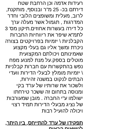
רעידות אדמה וכן הרחבת שטח
דירתם בכ- 25 מ"ר ובנוסף, מותקנת,
לרוב, מעלית ומשופצים הלובי וחדר
המדרגות , תגמול אשר מעלה ערך
כל דירה בעשרות אחוזים.תיקון מס' 3
לתמ"א שיפר את ריווחיות החברות
הקבלניות \ יזמיות בפרויקטים בצורה
ניכרת ומשך אליו גם בעלי מקצוע
שאמינותם ויכולתם המקצועית
מוטלים בספק.על מנת למנוע מפח
נפש בהתקשרות עם חברות קבלניות
\ יזמיות מומלץ לבעלי הדירות וועדי
הבתים לנקוט במשנה זהירות,
ולשכור את שרותיו של עו"ד בקי
ומנוסה בתחום זה ששכר טירחתו
ישולמו ע"י החברה . מובן שמעורבות
של נציג מבעלי הדירות תמיד רצוי
ויכולה להועיל רבות
תפקידו של עו"ד להתייחס, בין היתר,