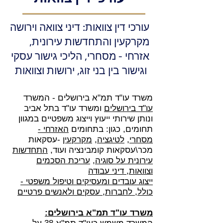
עורכי דין צוואות: דיני צוואה וירושה
מקרקעין והתחדשות עירונית,
אזרחי - מסחרי
,
הליכי גישור עסקי
גישור בין בני זוג, ירושות וצוואות
ו
משרד עו"ד תמ"א בירושלים - המשרד
עו"ד בירושלים
ומשרד עו"ד בתל אביב
ונותן שירותי ייעוץ וייצוג משפטיים במגוון
תחומים, כגון: בתחומים
האזרחי -
מסחרי
,
לטיגציה
,
מקרקעין
-עסקאות
מכר\עסקאות קומבינציה ועוד,
התחדשות
עירונית על סוגיה
,
עריכת הסכמים
וצוואות, דיני עבודה
- ייצוג עובדים ומעסיקים וטיפול
משפטי
כולל, לחברות, עסקים ולאנשים פרטיים
משרד עו"ד תמ"א בירושלים
: