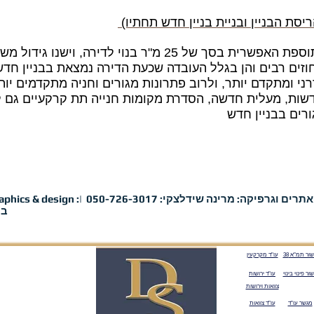
יסת הבניין ובניית בניין חדש תחתיו)
קל יותר לקבל את מלוא התוספת האפשרית בסך של 25 מ"ר בנוי
זים רבים והן בגלל העובדה שכעת הדירה נמצאת בבניין חד
רני ומתקדם יותר, ולרוב פתרונות מגורים וחניה מתקדמים יותר 
ת, מעלית חדשה, הסדרת מקומות חנייה תת קרקעיים גם לב
mari graphics & design :עיצוב אתרים וגרפיקה: מרינה 
בפ
שור תמ"א 38
עו"ד מקרקעין
שור פינוי בינוי
עו"ד ירושות
צוואות וירושות
מגשר עו"ד
עו"ד צוואות