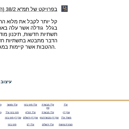
בפרויקט של
תמ"א 38/2
(הר
בגלל גודלה אשר עלה באחו
תשתיות
חדשות, תיכנון מוד
הדבר מתבטא בתשתיות חדשו
ההטבות אשר קיימות במגורים בבניין חדש.
עו"ד
ען"ד מבשרת
עו"ד פינוי בינוי
עו"ד ומגשר
גי
ציון
עורך דין
עו"ד מבשרת
עו"ד תמ"א
פינוי בינוי עו"ד
גי
משרד עו"ד
עורך דין מבשרת ציון
עורך דין ירושלים
עורך דין פינוי בינוי
הצהרת נגישות
עו"ד ירושלים
עו"ד י"ם
פינוי בינוי