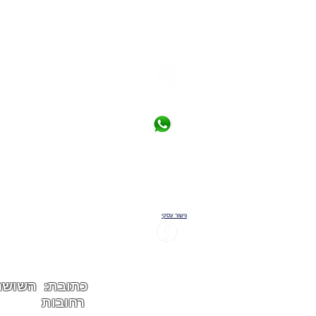
פרטי יצירת קשר
saikdaniel@gmail.com
08-6333584
02-5333634: טלפון
גישור עסקי
דניאל סאיק - משרד עורכי 
רחובות