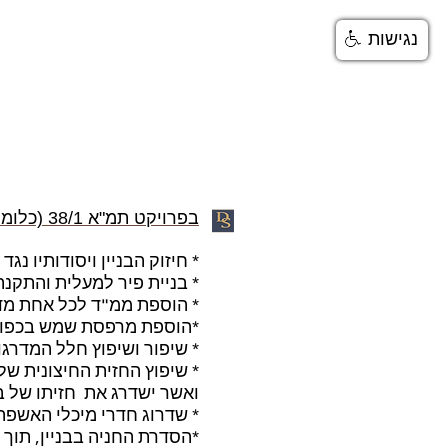
נגישות
מאמרים בנושא גישור
גישור ראשי
גיש
:בפרויקט תמ"א 38/1
(כלומר 
חיזוק הבניין ויסודותיו נגד רעידות אדמה *
בניית פיר למעלית והתקנת מעלית לשימוש בעלי הדירות בבניין, הותיקי והחדשים *
הוספת ממ"ד לכל אחת מדירות הבניין, לפי תקן ישראלי ואף הרחבה לדירה, בכפוף לשיקולי תכנון וכדאיות כלכלית *
הוספת מרפסת שמש בכפוף לאישור העירייה*
שיפור ושיפוץ חלל המדרגות וחדר המבואה לבניין (לובי) ושידרוגם *
שיפוץ החזית החיצונית של הבניין, לרוב ע"י חיפוי באבן או בכל חומר אחר אשר עומד בתקן הישראלי *
ואשר ישדרג את חזיתו של בנ
שדרוג חדרי מיכלי האשפה, שיפוץ הגינה והשטח החיצוני לבניין *
הסדרת החניה בבניין, תוך יצירת מקומות חניה לדירות החדשות*